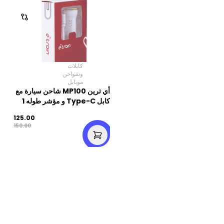
كابلات
وشواحن
موبايل
أي ترين MP100 شاحن سيارة مع
كابل Type-C و مؤشر طوله 1
متر- أبيض
125.00
150.00