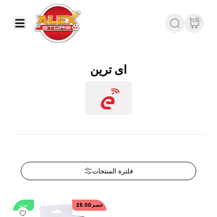
0
اى ترين
فلترة المنتجات
جديد
25.00
خصم