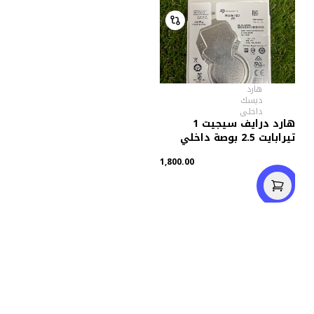
هارد
ديسك
داخلى
هارد درايف سيجيت 1
تيرابايت 2.5 بوصة داخلي
للاب توب (استعمال خارج)
1,800.00