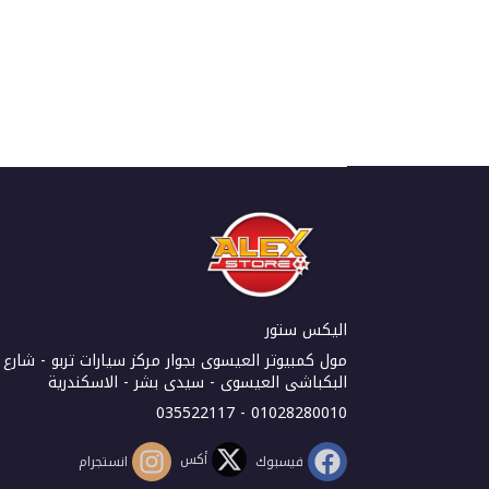
اليكس ستور
مول كمبيوتر العيسوى بجوار مركز سيارات تربو - شارع
البكباشى العيسوى - سيدى بشر - الاسكندرية
01028280010 - 035522117
أكس
فيسبوك
انستجرام