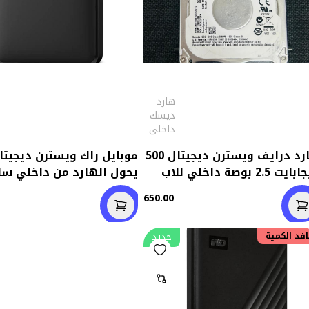
هارد
ديسك
داخلى
هارد درايف ويسترن ديجيتال 500
موبايل راك ويسترن ديجيتا
جيجابايت 2.5 بوصة داخلي للاب
ب (استعمال خارج)
الي خارجي
650.00
جديد
افد الكمية