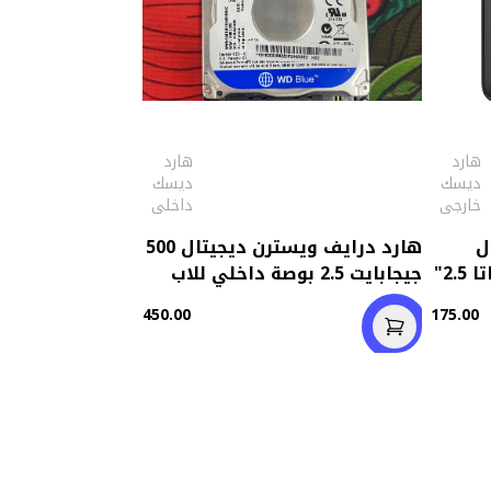
هارد
هارد
ديسك
ديسك
خارجى
داخلى
ل
هارد درايف ويسترن ديجيتال 500
يحول الهارد من داخلي ساتا 2.5"
جيجابايت 2.5 بوصة داخلي للاب
توب (استعمال )
450.00
175.00