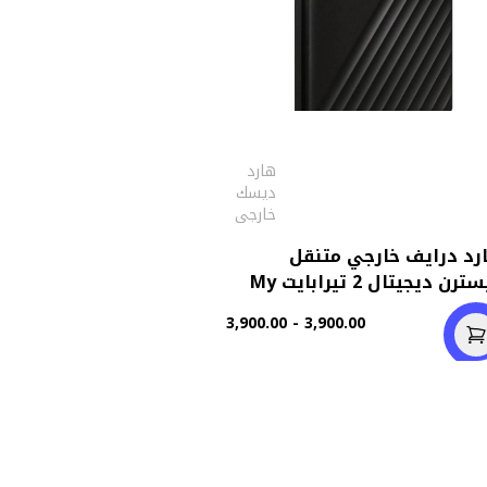
هارد
ديسك
خارجى
رد درايف خارجي متنقل
ويسترن ديجيتال 2 تيرابايت My
Passpo
3,900.00 - 3,900.00