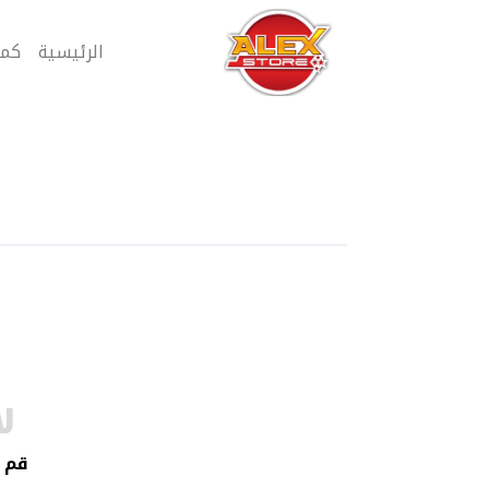
الرئيسية
كمب
ل
قم ب