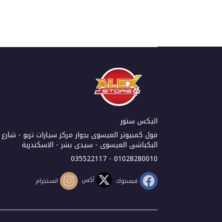
اليكس ستور
مول كمبيوتر العيسوى بجوار مركز سيارات تربو - شارع
البكباشى العيسوى - سيدى بشر - الاسكندرية
01028280010 - 035522117
أكس
فيسبوك
انستجرام