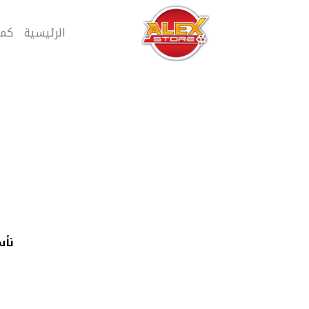
الرئيسية
كمب
نأس