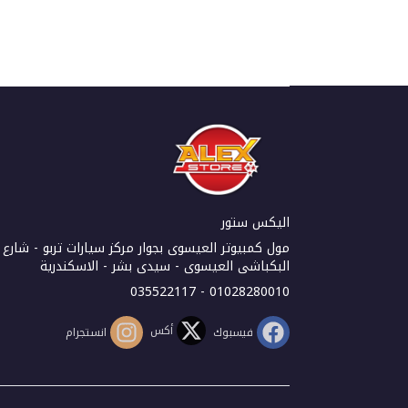
اليكس ستور
مول كمبيوتر العيسوى بجوار مركز سيارات تربو - شارع
البكباشى العيسوى - سيدى بشر - الاسكندرية
01028280010 - 035522117
أكس
فيسبوك
انستجرام