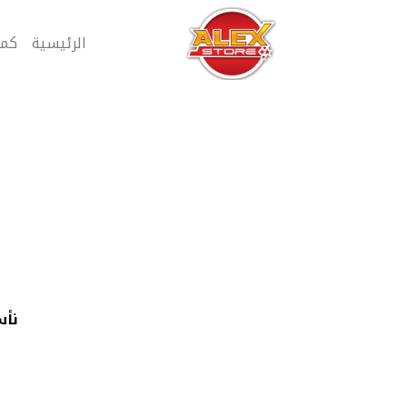
الرئيسية
كمب
نأس