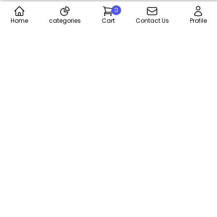
0
Home
categories
Cart
Contact Us
Profile
ALEX STORE
El-essawy Computer Mall, El-essawy Street, Sedi
Beshr,Alexandria
01028280010 - 035522117