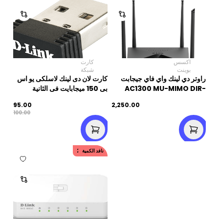
اكسس
كارت
بوينت
شبكة
راوتر دي لينك واي فاي جيجابت
كارت لان دى لينك لاسلكى يو اس
بى 150 ميجابايت فى الثانية
AC1300 MU-MIMO DIR-
DWA-121
853
95.00
2,250.00
100.00
20.00
نافد الكمية
خصم