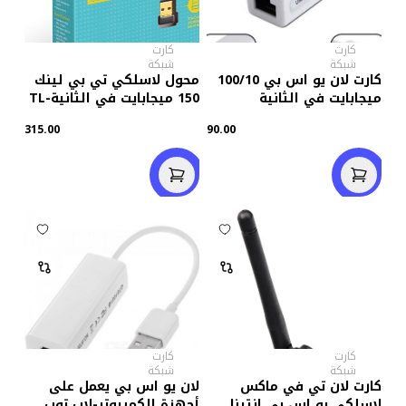
كارت
كارت
شبكة
شبكة
كارت لان يو اس بي 100/10
محول لاسلكي تي بي لينك
ميجابايت في الثانية
150 ميجابايت في الثانيةTL-
WN725N
315.00
90.00
كارت
كارت
شبكة
شبكة
كارت لان تي في ماكس
لان يو اس بي يعمل على
لاسلكى يو اس بى انتينا
أجهزة الكمبيوتر-لاب توب