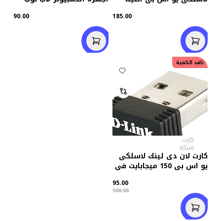
300 ميجابايت فى الثانية
90.00
185.00
خصم
5.00
نافد الكمية
كارت
شبكة
كارت لان دى لينك لاسلكى
يو اس بى 150 ميجابايت فى
الثانية DWA-121
95.00
100.00