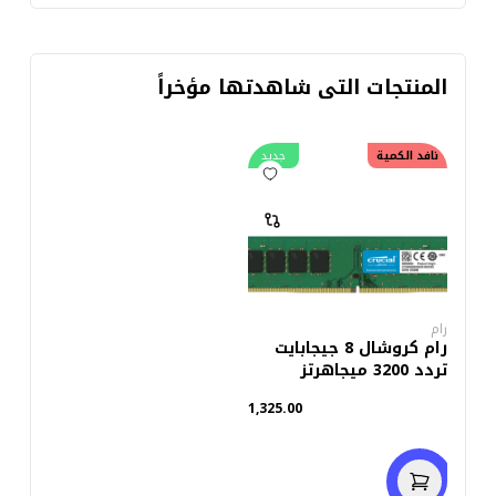
المنتجات التى شاهدتها مؤخراً
نافد الكمية
جديد
رام
رام كروشال 8 جيجابايت
تردد 3200 ميجاهرتز
للكمبيوتر DDR4
1,325.00