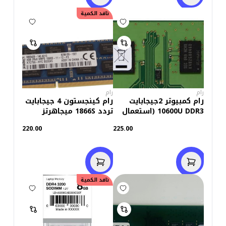
نافد الكمية
رام
رام
رام كمبيوتر 2جيجابايت
رام كينجستون 4 جيجابايت
10600U DDR3 (استعمال
تردد 1866S ميجاهرتز
خارج)
DDR3 للابتوب (استعمال
220.00
225.00
خارج)
نافد الكمية