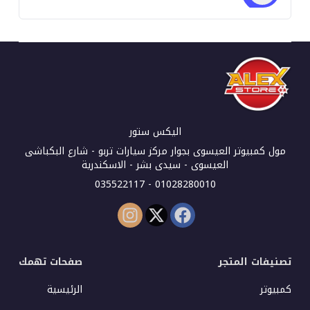
اليكس ستور
مول كمبيوتر العيسوى بجوار مركز سيارات تربو - شارع البكباشى
العيسوى - سيدى بشر - الاسكندرية
01028280010 - 035522117
تصنيفات المتجر
صفحات تهمك
كمبيوتر
الرئيسية