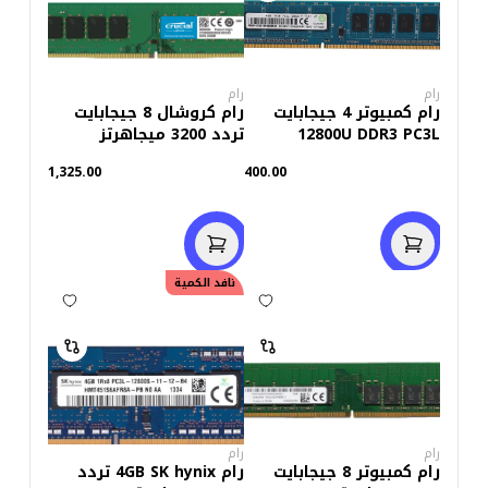
رام
رام
رام كمبيوتر 4 جيجابايت
رام كروشال 8 جيجابايت
12800U DDR3 PC3L
تردد 3200 ميجاهرتز
(استعمال خارج)
للكمبيوتر DDR4
1,325.00
400.00
نافد الكمية
رام
رام
رام كمبيوتر 8 جيجابايت
رام 4GB SK hynix تردد