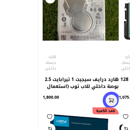
رد
هارد
يسك
ديسك
اخلى
داخلى
هارد درايف داخلي هيكسمي 128
هارد درايف سيجيت 1 تيرابايت 2.5
بوصة داخلي للاب توب (استعمال
خارج)
1,800.00
1,075
نافد الكمية