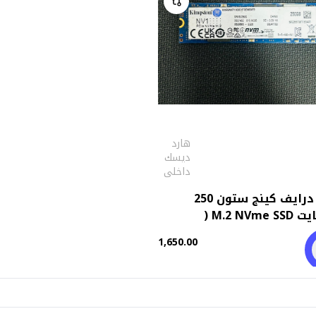
هارد
ديسك
داخلى
هارد درايف كينج ستون 250
جيجابايت M.2 NVme SSD (
ال خارج)
1,650.00