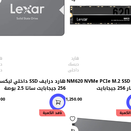
هارد
ها
ديسك
د
داخلى
د
هارد NM620 NVMe PCIe M.2 SSD
هارد درايف SSD داخلي ليك
جابايت
256 جيجابايت ساتا 2.5 بوصة
NS100
.00
1,250.00
الكمية
نافد الكمية