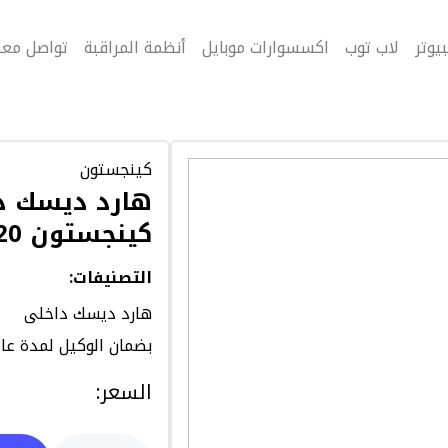
يوتر
لاب توب
اكسسوارات موبايل
أنظمة المراقبة
تواصل معن
كينجستون
هارد ديسك د
كينجستون 120 جيجابايت اى 400
التصنيفات
:
هارد ديسك داخلى
بضمان الوكيل لمدة عا
السعر
: