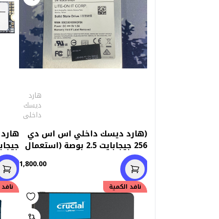
هارد
ديسك
داخلى
(هارد ديسك داخلي اس اس دي
256 جيجابايت 2.5 بوصة (استعمال
خارج
واللا
1,800.00
خصم
50.00
نافد الكمية
خصم
نافد 