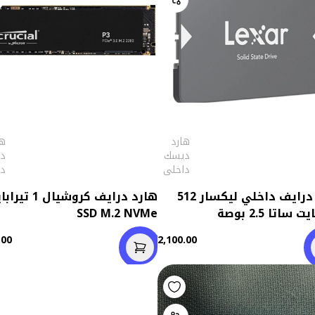
هارد
ها
ديسك
د
داخلى
د
هارد درايف داخلي ليكسار 512
هارد درايف كروشيال 1 
 ساتا 2.5 بوصة
SSD M.2 NVMe
.00
2,100.00