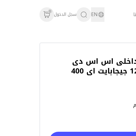
0
ا
EN
سجل الدخول
اخلى اس اس دى
م