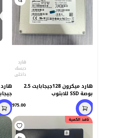
هارد
ديسك
داخلى
هارد ميكرون 128جيجابايت 2.5
بوصة SSD للابتوب
جيجابايت
975.00
نافد الكمية