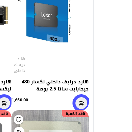
هارد
ديسك
داخلى
هارد درايف داخلي لكسار 480
جيجابايت ساتا 2.5 بوصة
ليكسار 256 جي
1,650.00
نافد الكمية
نافد 