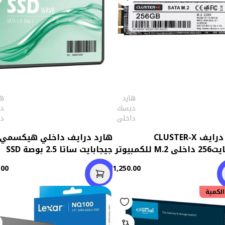
هارد
ها
ديسك
د
داخلى
د
هارد درايف CLUSTER-X
جيجابايت256 داخلى M.2 للكمبيوتر
جيجابايت ساتا 2.5 بوصة SSD
ب توب (استعمال خارج)
.00
1,250.00
50.00
الكمية