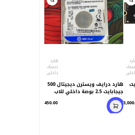
رد
هارد
يسك
ديسك
اخلى
داخلى
تيرابايت
هارد درايف ويسترن ديجيتال 500
جيجابايت 2.5 بوصة داخلي للاب
توب (استعمال )
450.00
3,000