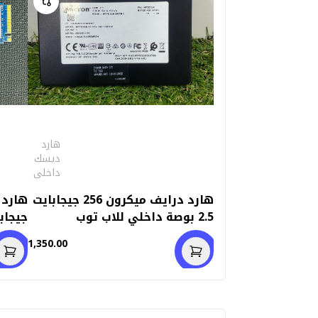
هارد
ديسك
داخلى
هارد درايف ميكرون 256 جيجابايت
2.5 بوصة داخلي للاب توب
(استعمال خارج)
استعم
1,350.00