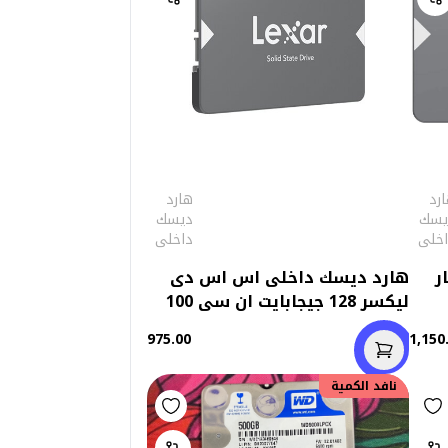
رد
هارد
يسك
ديسك
اخلى
داخلى
سار
هارد ديسك داخلى اس اس دى
ليكسر 128 جيجابايت ان سى 100
975.00
1,150
نافد الكمية