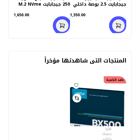
جيجابايت 2.5 بوصة داخلي
250 جيجابايت M.2 NVme
للاب توب (استعمال خارج)
SSD ( استعمال خارج)
1,650.00
1,350.00
المنتجات التى شاهدتها مؤخراً
نافد الكمية
هارد
ديسك
داخلى