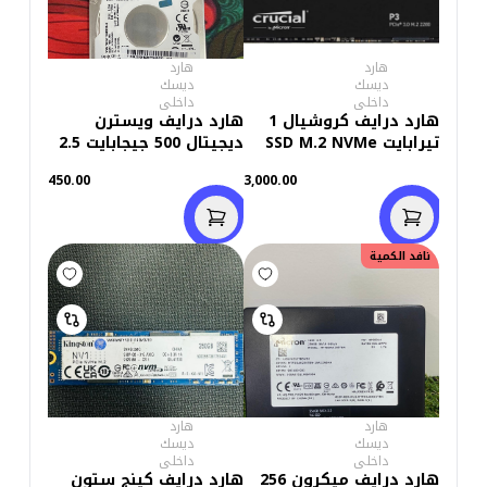
هارد
هارد
ديسك
ديسك
داخلى
داخلى
هارد درايف كروشيال 1
هارد درايف ويسترن
تيرابايت SSD M.2 NVMe
ديجيتال 500 جيجابايت 2.5
بوصة داخلي للاب توب
450.00
3,000.00
(استعمال )
نافد الكمية
هارد
هارد
ديسك
ديسك
داخلى
داخلى
هارد درايف ميكرون 256
هارد درايف كينج ستون