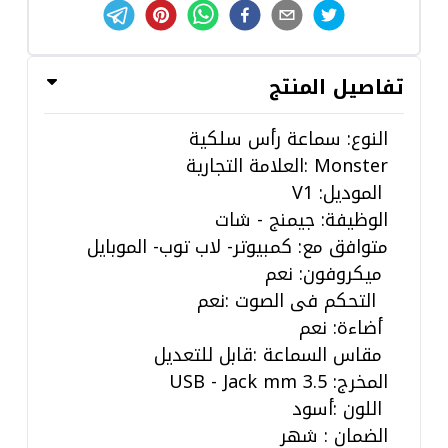
تفاصيل المنتج
النوع: سماعة رأس سلكية
Monster :العلامة التجارية
الموديل: V1
الوظيفة: جيمنج - شات
متوافق مع: كمبيوتر- لاب توب- الموبايل
ميكروفون: نعم
التحكم فى الصوت :نعم
أضاءة: نعم
مقاس السماعة :قابل للتعديل
المخرج:
3.5 USB - Jack mm
اللون :أسود
الضمان : شهر