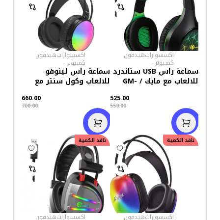
اكسسوارات
هيدفون
اكسسوارات
هيدفون
كمبيوتر
-
كمبيوتر
-
سماعة راس USB ستاندرد
سماعة راس لينوفو
للالعاب مع مايك / GM-
للالعاب وكول سنتر مع
2100G – اخضر/اسود
مايك( usb)
660.00
525.00
700.00
550.00
نافد الكمية
نافد الكمية
اكسسوارات
هيدفون
اكسسوارات
هيدفون