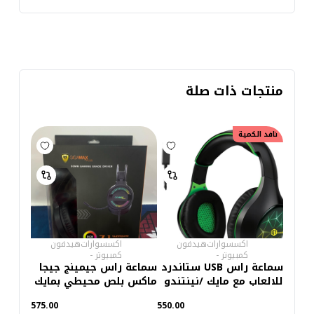
منتجات ذات صلة
نافد الكمية
اكسسوارات
هيدفون
اكسسوارات
هيدفون
كمبيوتر
-
كمبيوتر
-
سماعة راس USB ستاندرد
سماعة راس جيمينج جيجا
للالعاب مع مايك /نينتندو
ماكس بلص محيطي بمايك
سويتش GM-2100LG –
575.00
550.00
اخضر/اسود