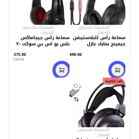
اكسسوارات
هيدفون
اكسسوارات
هيدفون
كمبيوتر
-
كمبيوتر
-
سماعة رأس للبلاستيشن
سماعة رأس جيجاماكس
جيمينج بمايك عازل
بلس يو اس بي سوكت Y-
للصوت-أسود
999
275.00
690.00
300.00
نافد الكمية
اكسسوارات
هيدفون
كمبيوتر
-