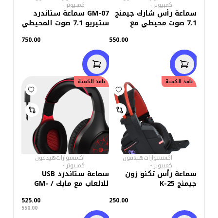
كمبيوتر
-
كمبيوتر
-
سماعة رأس شارك جيمنج
GM-07 سماعة ستاندرد
7.1 صوت محيطي مع
ستيريو 7.1 صوت المحيطي
ميكروفون مانع
750.00
550.00
للضوضاء(H101) اسود
نافد الكمية
خصم
25.00
نافد الكمية
اكسسوارات
هيدفون
اكسسوارات
هيدفون
كمبيوتر
-
كمبيوتر
-
سماعة رأس تكنو زون
سماعة ستاندرد USB
جيمنج K-25
للالعاب مع مايك / GM-
2100R– احمر/اسود
525.00
250.00
550.00