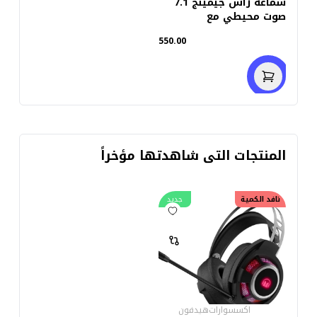
سماعة رأس جيمينج 7.1
صوت محيطي مع
ميكروفون Shark
550.00
المنتجات التى شاهدتها مؤخراً
نافد الكمية
جديد
اكسسوارات
هيدفون