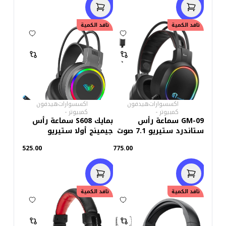
نافد الكمية
نافد الكمية
اكسسوارات
هيدفون
اكسسوارات
هيدفون
كمبيوتر
-
كمبيوتر
-
GM-09 سماعة رأس
بمايك S608 سماعة رأس
ستاندرد ستيريو 7.1 صوت
جيمينج أولا ستيريو
المحيطي
525.00
775.00
نافد الكمية
خصم
25.00
نافد الكمية