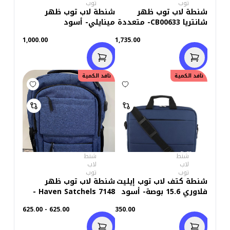
توب
توب
شنطة لاب توب ظهر
شنطة لاب توب ظهر
شانتريا CB00633- متعددة
مينايلي- أسود
الاستخدامات مقاومة
1,000.00
1,735.00
للماء
نافد الكمية
نافد الكمية
شنط
شنط
لاب
لاب
توب
توب
شنطة كتف لاب توب إيليت
شنطة لاب توب ظهر
فلاوري 15.6 بوصة- أسود
Haven Satchels 7148 -
أزرق
625.00 - 625.00
350.00