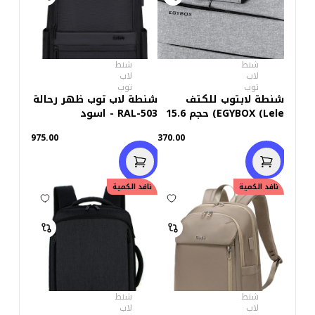
شنط
شنط
لاب
لاب
توب
توب
شنطة لابتوب للكتف
شنطة لاب توب ظهر رحالة
EGYBOX (Lele) حجم 15.6
RAL-503 - اسود
بوصة
975.00
370.00
نافد الكمية
نافد الكمية
شنط
شنط
لاب
لاب