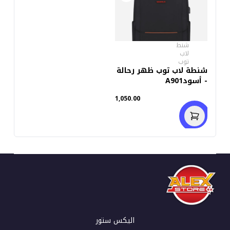
شنط
لاب
توب
شنطة لاب توب ظهر رحالة
- أسودA901
1,050.00
اليكس ستور