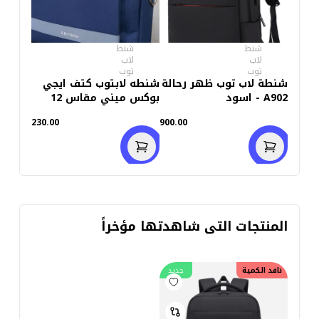
شنط
شنط
لاب
لاب
توب
توب
شنطة لاب توب ظهر رحالة
شنطه لابتوب كتف ايجي
A902 - اسود
بوكس ميني مقاس 12
بوصة
230.00
900.00
المنتجات التى شاهدتها مؤخراً
نافد الكمية
جديد