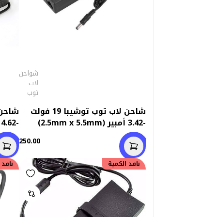
شواحن
لاب
توب
شاحن لاب توب توشيبا 19 فولت
-3.42 أمبير (2.5mm x 5.5mm)
-4.62 أمبير (4.5mm x 3.0mm)
250.00
نافد الكمية
نافد 