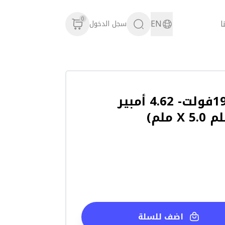
0
ا
EN
سجل الدخول
شاحن ديل 19.5فولت- 4.62 أمبير
اضف للسلة