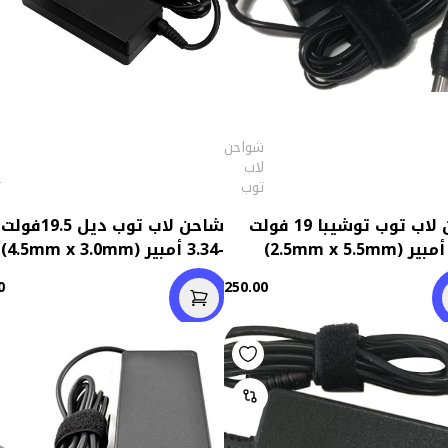
شواحن
ش
لاب
ل
توب
ت
شاحن لاب توب توشيبا 19 فولت
شاحن لاب توب ديل 19.5فولت
-3.34 أمبير (4.5mm x 3.0mm)
0
250.00