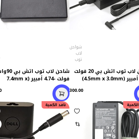
شواحن
ش
لاب
ل
توب
ت
شاحن لاب توب اتش بي 20 فولت
فولت -4.74 أمبير (7.4mm x
5.0mm)
0
300.00
الكمية
نافد الكمية