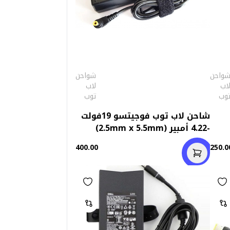
واحن
شواحن
اب
لاب
وب
توب
شاحن لاب توب فوجيتسو 19فولت
-4.22 أمبير (2.5mm x 5.5mm)
استعمال الخارج
400.00
250.0