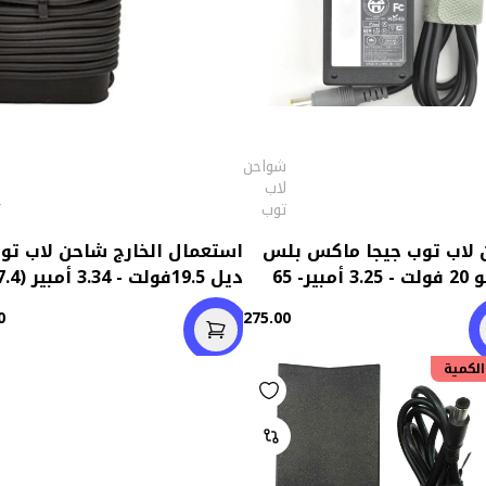
شواحن
ش
لاب
ل
توب
ت
لاب توب جيجا ماكس بلس
استعمال الخارج شاحن لاب تو
لينوفو 20 فولت - 3.25 أمبير- 65
)
× 5.0 مم)
0
275.00
الكمية