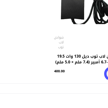
شواحن
لاب
توب
شاحن لاب توب ديل 130 وات 19.5
فولت-6.7 أمبير (7.4 ملم × 5.0 ملم)
ال الخارج
400.00