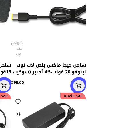
شواحن
لاب
توب
شاحن جيجا ماكس بلص لاب توب
لينوفو 20 فولت-4.5 أمبير (سوكيت
يو اس بي)
.5mm)
290.00
نافد الكمية
نافد 