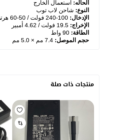
الحاله:
أستعمال الخارج
النوع:
شاحن لاب توب
الإدخال:
100-240 فولت / 50-60 هرت
ز
الإخراج:
19.5 فولت / 4.62 أمبير
الطاقة
:
90
واط
حجم الموصل:
7.4 مم × 5.0 مم
منتجات ذات صلة