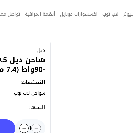
يوتر
لاب توب
اكسسوارات موبايل
أنظمة المراقبة
تواصل معن
ديل
-90واط (7.4 ملم X 5.0 ملم)
التصنيفات
:
شواحن لاب توب
السعر
:
1