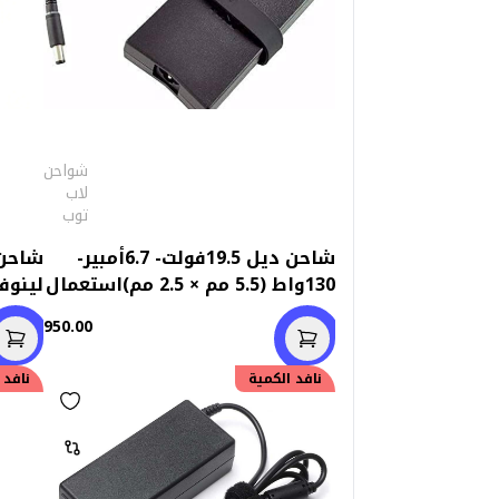
شواحن
لاب
توب
شاحن ديل 19.5فولت- 6.7أمبير-
شاحن 
130واط (5.5 مم × 2.5 مم)استعمال
خارج
وات (8.0mm x 5.5mm
950.00
نافد الكمية
نافد 