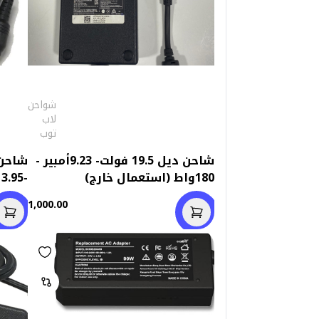
شواحن
لاب
توب
شاحن ديل 19.5 فولت- 9.23أمبير -
180واط (استعمال خارج)
-3.95 أمبير (2.5mm x 5.5mm)
1,000.00