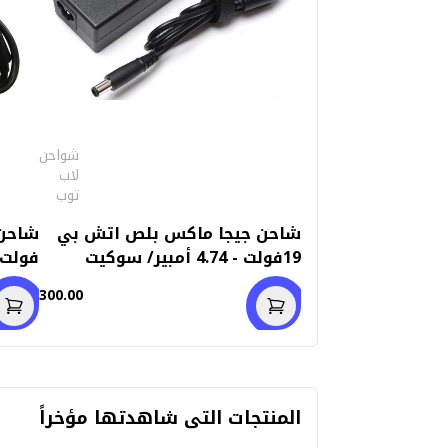
شواحن
لاب
توب
شاحن جيجا ماكس بلص اتش بي
19فولت - 4.74 أمبير/ سوكيت
7.4مم-5.0 مم
إستعم
300.00
المنتجات التى شاهدتها مؤخراً