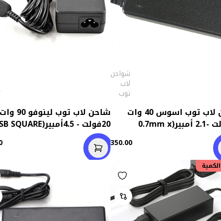
شواحن
ش
لاب
ل
توب
ت
شاحن لاب توب اسوس 40 وات
شاحن لاب توب لينوفو 90 وات
19فولت -2.1 أمبير(0.7mm x
20فولت - 4.5أمبير( SQUARE
PIN)
2
0
350.00
الكمية