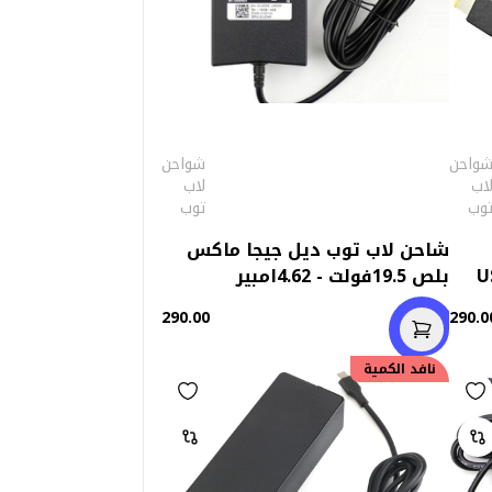
واحن
شواحن
اب
لاب
وب
توب
شاحن لاب توب ديل جيجا ماكس
USB
بلص 19.5فولت - 4.62امبير
290.00
290.0
نافد الكمية