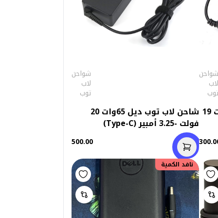
واحن
شواحن
اب
لاب
وب
توب
شاحن لاب توب اتش بي 90وات 19
شاحن لاب توب ديل 65وات 20
فولت -3.25 أمبير (Type-C)
500.00
300.0
نافد الكمية