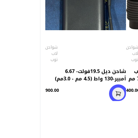
واحن
شواحن
اب
لاب
وب
توب
ب
شاحن ديل 19.5فولت- 6.67
ديل 19.5فولت - 3.34 أمبير (7.4 مم
أمبير-130 واط (4.5 مم - 3.0مم)
استعمال خارج
900.00
400.0