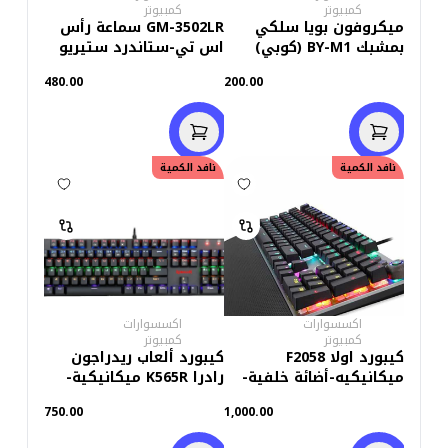
كمبيوتر
كمبيوتر
ميكروفون بويا سلكي
GM-3502LR سماعة رأس
بمشبك BY-M1 (كوبي)
اس تي-ستاندرد ستيريو
رينبو جيمنج
480.00
200.00
نافد الكمية
نافد الكمية
اكسسوارات
اكسسوارات
كمبيوتر
كمبيوتر
كيبورد اولا F2058
كيبورد ألعاب ريدراجون
ميكانيكيه-أضائة خلفية-
رادرا K565R ميكانيكية-
سويتش أزرق
أضائة خلفية-براون
750.00
1,000.00
سويتش