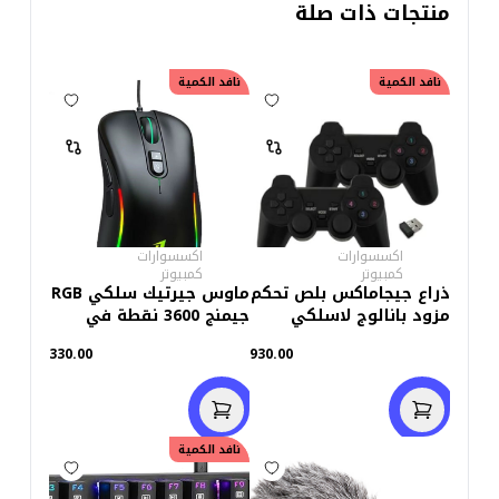
منتجات ذات صلة
نافد الكمية
نافد الكمية
اكسسوارات
اكسسوارات
كمبيوتر
كمبيوتر
ذراع جيجاماكس بلص تحكم
ماوس جيرتيك سلكي RGB
مزود بانالوج لاسلكي
جيمنج 3600 نقطة في
البوصة XP13 GUNS
330.00
930.00
خصم
50.00
نافد الكمية