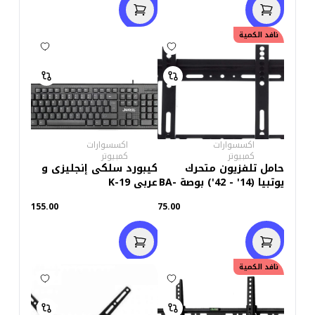
نافد الكمية
اكسسوارات
اكسسوارات
كمبيوتر
كمبيوتر
حامل تلفزيون متحرك
كيبورد سلكى إنجليزى و
يوتبيا (14' - 42') بوصة BA-
عربى K-19
ST01
155.00
75.00
نافد الكمية