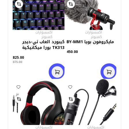
اكسسوارات
اكسسوارات
كمبيوتر
كمبيوتر
مايكروفون بويا BY-MM1
كيبورد العاب تي-ديجر
TK313 بورا ميكانيكية
450.00
اضاءة LED بالوان قوس
825.00
قزح (سويتش بني)
875.00
اكسسوارات
اكسسوارات