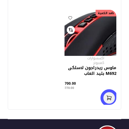
خصم
70.00
نافد الكمية
اكسسوارات
كمبيوتر
ماوس ريدراجون لاسلكى
M692 بليد العاب
700.00
770.00