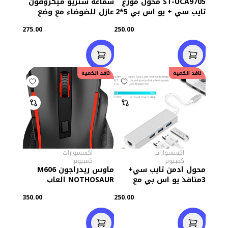
ST-UCA9705 محول موزع
سماعة ستريو ميكروفون
تايب سي + يو اس بي 5*2
عازل للضوضاء مع وضع
ستاندرد
الغاء المايك HS-04SU
275.00
250.00
نافد الكمية
نافد الكمية
اكسسوارات
اكسسوارات
كمبيوتر
كمبيوتر
محول ادمن تايب سي+
ماوس ريدراجون M606
3منافذ يو اس بي مع
NOTHOSAUR العاب
إيثرنت
350.00
250.00