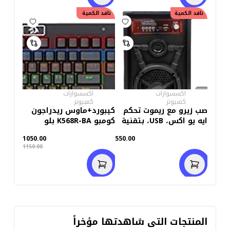
نافد الكمية
خصم
نافد الكمية
100.00
اكسسوارات
اكسسوارات
كمبيوتر
كمبيوتر
صب زيرو مع ريموت تحكم
كيبورد+ماوس ريدراجون
ايه يو اكس، USB، بتقنية
كومبو K568R-BA بلو
بلوتوث، وراديو اف ام-
سويتش
1050.00
550.00
اسود
1150.00
المنتجات التى شاهدتها مؤخراً