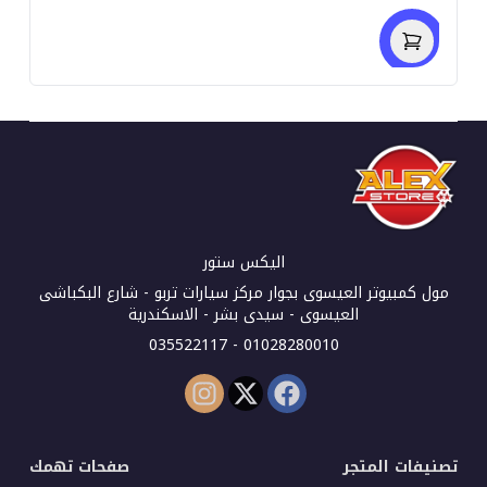
اليكس ستور
مول كمبيوتر العيسوى بجوار مركز سيارات تربو - شارع البكباشى
العيسوى - سيدى بشر - الاسكندرية
01028280010 - 035522117
تصنيفات المتجر
صفحات تهمك