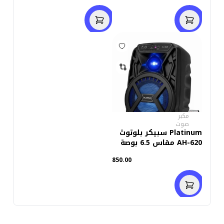
مكبر
صوت
Platinum سبيكر بلوتوث
AH-620 مقاس 6.5 بوصة
مع إضاءة
850.00