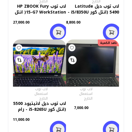
الخارج
الخارج
لاب توب ديل Latitude
لاب توب HP ZBOOK Fury
5490 (انتل كور i5/8350U -
15-G7 WorkStation( انتل
رام 8 جيجابايت M.2 256GB
كور i7/10850H - HARD
27,000.00
8,800.00
- DDR4 - انتل UHD
512GB M.2 -رامات DDR4
جرافيكس - شاشة 14.0
32- فيجا 4 جيجابايت
بوصة - كاميرا) استعمال
Quadro T2000 - شاشه
خارج
15.6 بوصه FHD- كاميرا)
نافد الكمية
إستعمال خارج
لاب توب
لاب توب
استعمال
استعمال
الخارج
الخارج
لاب توب ديل لاتيتيود 5500
7,000.00
(انتل كور i5-8265U - رام
16 جيجابايت M.2 256GB -
11,000.00
DDR4 - انتل UHD
جرافيكس - شاشة 15.6