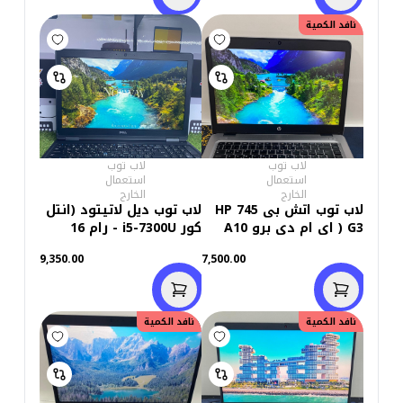
بوصة FHD - كاميرا)
استعمال خارج
نافد الكمية
لاب توب
لاب توب
استعمال
استعمال
الخارج
الخارج
لاب توب اتش بى HP 745
لاب توب ديل لاتيتود (انتل
G3 ( اى ام دى برو A10
كور i5-7300U - رام 16
-8700B R6 - DDR3 رام 8
جيجابايت M.2 256GB -
9,350.00
7,500.00
جيجابايت - M.2 256GB
DDR4 - انتل جرافيكس -
شاشة 14.0 بوصة - هارد
شاشة 15.6 بوصة FHD -
FHD - 512MB كاميرا -
كاميرا) استعمال خارج
فيجا اى ام دى راديون )
نافد الكمية
نافد الكمية
استعمال خارج