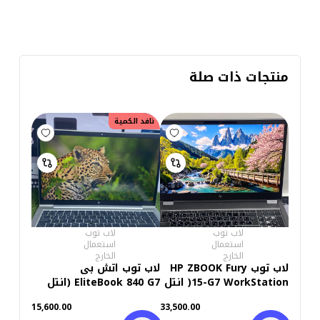
منتجات ذات صلة
نافد الكمية
لاب توب
لاب توب
استعمال
استعمال
الخارج
الخارج
لاب توب HP ZBOOK Fury
لاب توب اتش بى
15-G7 WorkStation( انتل
EliteBook 840 G7 (انتل
كور i7/10850H - HARD
كور i7-10610U - رام 16
15,600.00
33,500.00
512GB M.2 -رامات DDR4
جيجابايت DDR4 - هارد 512