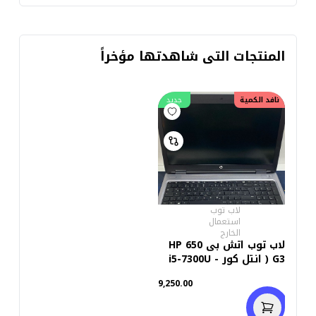
خارج
استعمال خارج
المنتجات التى شاهدتها مؤخراً
نافد الكمية
جديد
لاب توب
استعمال
الخارج
لاب توب اتش بى HP 650
G3 ( انتل كور i5-7300U -
DDR4 رام 8 جيجابايت -
9,250.00
M.2 256GB شاشة 15.6
بوصة - هارد FHD -انتل
جرافيكس HD كاميرا -