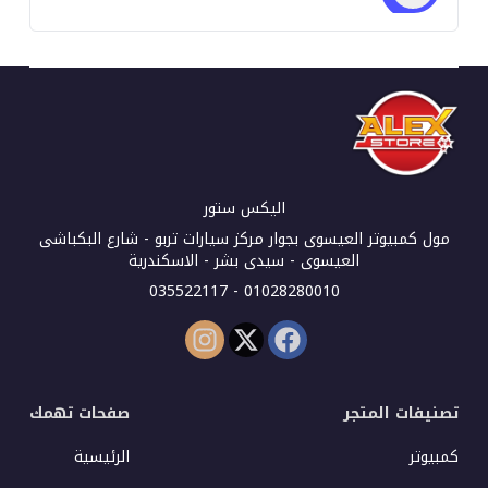
فيجا ) استعمال خارج
اليكس ستور
مول كمبيوتر العيسوى بجوار مركز سيارات تربو - شارع البكباشى
العيسوى - سيدى بشر - الاسكندرية
01028280010 - 035522117
تصنيفات المتجر
صفحات تهمك
كمبيوتر
الرئيسية