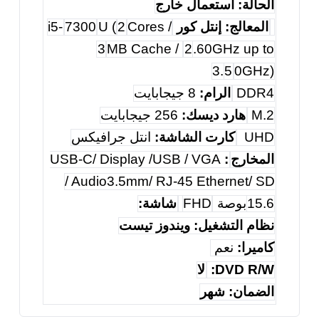
الحالة: استعمال خارج
المعالج: إنتل كور
Cores /
2
U (
7300
i5-
3
MB Cache /
2
.60GHz up to
3.
5
0GHz)
DDR4
الرام:
8 جيجابايت
M.2
هارد ديسك:
256 جيجابايت
UHD
كارت الشاشة:
انتل جرافيكس
المخارج
:
USB-C/ Display /USB / VGA
/ Audio3.5mm/ RJ-45 Ethernet/ SD
15.6
بوصة
FHD
شاشة:
نظام التشغيل: ويندوز تيست
كاميرا:
نعم
DVD R/W:
لا
الضمان: شهر