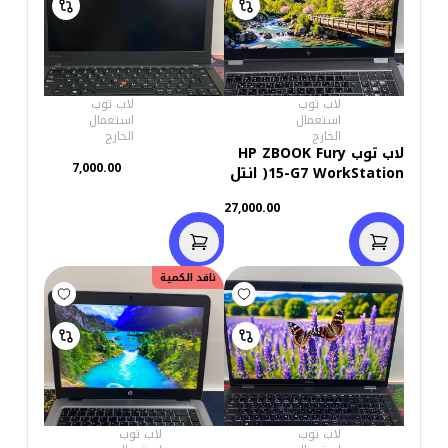
لاب توب
لاب توب
استعمال
استعمال
الخارج
الخارج
لاب توب HP ZBOOK Fury
7,000.00
15-G7 WorkStation( انتل
كور i7/10850H - HARD
27,000.00
512GB M.2 -رامات DDR4
32- فيجا 4 جيجابايت
Quadro T2000 - شاشه
15.6 بوصه FHD- كاميرا)
نافد الكمية
إستعمال خارج
لاب توب
لاب توب