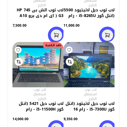
استعمال
استعمال
الخارج
الخارج
لاب توب ديل لاتيتيود 5500
لاب توب اتش بى HP 745
(انتل كور i5-8265U - رام
G3 ( اى ام دى برو A10
16 جيجابايت M.2 256GB -
-8700B R6 - DDR3 رام 8
7,500.00
11,000.00
DDR4 - انتل UHD
جيجابايت - M.2 256GB
جرافيكس - شاشة 15.6
شاشة 14.0 بوصة - هارد
بوصة FHD - كاميرا)
FHD - 512MB كاميرا -
استعمال خارج
فيجا اى ام دى راديون )
نافد الكمية
استعمال خارج
لاب توب
لاب توب
استعمال
استعمال
الخارج
الخارج
لاب توب ديل لاتيتود (انتل
لاب توب ديل 5421 (انتل
كور i5-7300U - رام 16
كور i5-11500H - رام
جيجابايت M.2 256GB -
16جيجابايت DDR4 - هارد
14,000.00
9,350.00
DDR4 - انتل جرافيكس -
256 جيجابايت M.2 - انتل
شاشة 15.6 بوصة FHD -
يو اتش دي جرافيكس-