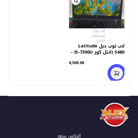
لاب توب
استعمال
الخارج
لاب توب ديل Latitude
5480 (انتل كور i5-7300U -
رام 8 جيجابايت M.2 256GB
6,500.00
- DDR4 - انتل UHD
جرافيكس - شاشة 14.0
بوصة HD - كاميرا)
استعمال خارج
اليكس ستور