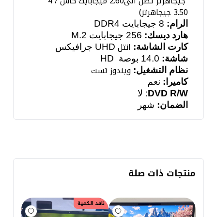
جيجاهرتز تصل الى
2.60
ميجابايت كاش /
4
3.50
جيجاهرتز)
الرام:
8 جيجابايت
DDR4
هارد ديسك:
256 جيجابايت
M.2
انتل
كارت الشاشة:
UHD
جرافيكس
شاشة:
14.0 بوصة
HD
ويندوز تست
نظام التشغيل:
كاميرا:
نعم
DVD R/W
: لا
الضمان:
شهر
منتجات ذات صلة
نافد الكمية