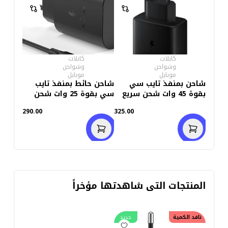
كابلات
كابلات
وشواحن
وشواحن
موبايل
موبايل
شاحن بمنفذ تايب سي
شاحن حائط بمنفذ تايب
بقوة 45 وات شحن سريع
سي بقوة 25 وات شحن
سريع EB-T2510 - أسود
290.00
325.00
المنتجات التى شاهدتها مؤخراً
نافد الكمية
جديد