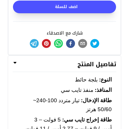
اضف للسلة
شارك مع الاصدقاء
تفاصيل المنتج
النوع:
بلجة حائط
المنافذ:
منفذ تايب سي
طاقة الإدخال:
تيار متردد 100-240~
50/60 هرتز
طاقة إخراج تايب سي:
5 فولت
⎓
3
أمبير
/ 9
فولت
⎓
2.77
أمبير
/ 11 فولت