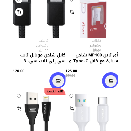
كابلات
كابلات
وشواحن
وشواحن
موبايل
موبايل
أي ترين MP100 شاحن
كابل شاحن موبايل تايب
سيارة مع كابل Type-C و
سي إلى تايب سي- 3
مؤشر طوله 1 متر- أبيض
أمبير
120.00
125.00
150.00
نافد الكمية