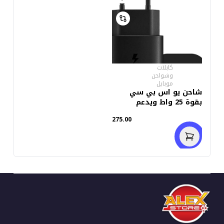
كابلات
وشواحن
موبايل
شاحن يو اس بي سي
بقوة 25 واط ويدعم
الشحن السريع - أسود
275.00