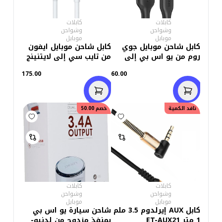
كابلات
كابلات
وشواحن
وشواحن
موبايل
موبايل
كابل شاحن موبايل جوي
كابل شاحن موبايل ايفون
روم من يو اس بي إلى
من تايب سي إلى لايتنينج
مايكرو بقوه 2.4 امبير
1متر
175.00
60.00
شحن سريع 1متر -اسود
نافد الكمية
خصم
50.00
كابلات
كابلات
وشواحن
وشواحن
موبايل
موبايل
كابل AUX إيرلدوم 3.5 ملم
شاحن سيارة يو اس بي
1 متر ET-AUX21
بمنفذ مزدوج من لدنيو-