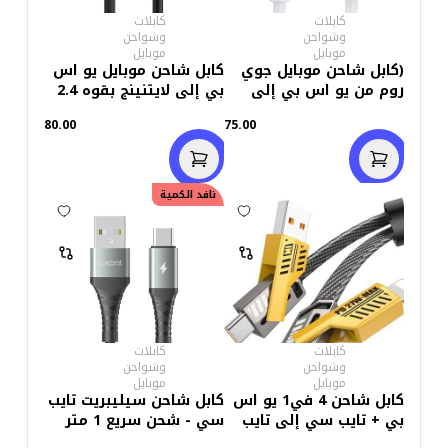
كابلات
كابلات
وشواحن
وشواحن
موبايل
موبايل
(كابل شاحن موبايل جوي
كابل شاحن موبايل يو اس
روم من يو اس بي إلى
بي إلى لايتنينج بقوه 2.4
تايب سي-1 متر (اسود
امبير شحن سريع EC-171i
80.00
75.00
نافد الكمية
كابلات
كابلات
وشواحن
وشواحن
موبايل
موبايل
كابل شاحن 4 في1 يو اس
كابل شاحن سيليبريت تايب
بي + تايب سي إلى تايب
سي - شحن سريع 1 متر
سي+ لايتينيج بقوة 27