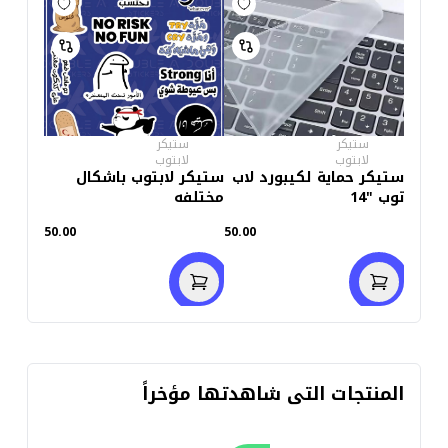
ستيكر
ستيكر
لابتوب
لابتوب
ستيكر حماية لكيبورد لاب
ستيكر لابتوب باشكال
توب "14
مختلفه
50.00
50.00
المنتجات التى شاهدتها مؤخراً