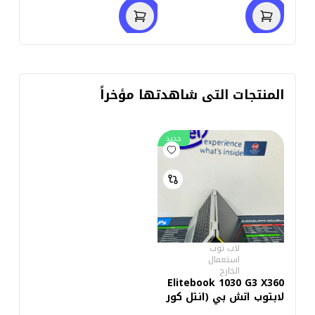
جرافيكس - شاشة 14.0
انتل يو اتش دي
بوصة HD - كاميرا)
جرافيكس- شاشة 14.0
استعمال خارج
بوصة - كاميرا) استعمال
خارج
المنتجات التى شاهدتها مؤخراً
جديد
لاب توب
استعمال
الخارج
Elitebook 1030 G3 X360
لابتوب اتش بي (انتل كور
i5-8350U - رام 16