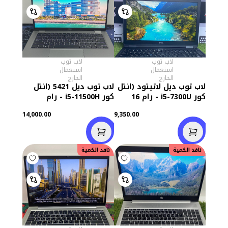
لاب توب
لاب توب
استعمال
استعمال
الخارج
الخارج
لاب توب ديل لاتيتود (انتل
لاب توب ديل 5421 (انتل
كور i5-7300U - رام 16
كور i5-11500H - رام
جيجابايت M.2 256GB -
16جيجابايت DDR4 - هارد
14,000.00
9,350.00
DDR4 - انتل جرافيكس -
256 جيجابايت M.2 - انتل
شاشة 15.6 بوصة FHD -
يو اتش دي جرافيكس-
كاميرا) استعمال خارج
شاشة 14 بوصة HD -
كاميرا) استعمال خارج
نافد الكمية
نافد الكمية