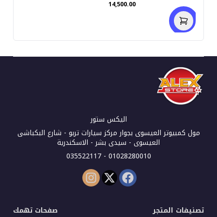
14,500.00
جيجابايت DDR4 - هارد 256
جيجابايت M.2 - انتل UHD
جرافيكس - شاشة 13.3
بوصة FHD IPS تاتش
سكرين 360° - كاميرا)
استعمال خارج
اليكس ستور
مول كمبيوتر العيسوى بجوار مركز سيارات تربو - شارع البكباشى
العيسوى - سيدى بشر - الاسكندرية
01028280010 - 035522117
تصنيفات المتجر
صفحات تهمك