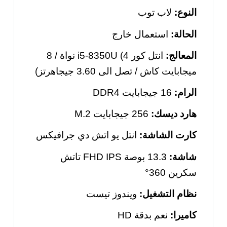
النوع:
لاب توب
الحالة:
استعمال خارج
المعالج:
انتل كور
i5-8350U (4
نواة / 8
ميجابايت كاش / تصل الى 3.60 جيجاهرتز)
الرام:
16 جيجابايت
DDR4
هارد ديسك:
256 جيجابايت
M.2
كارت الشاشة:
انتل
يو اتش دي
جرافيكس
شاشة:
13.3
بوصة
FHD IPS
تاتش
سكرين 360°
نظام التشغيل:
ويندوز تيست
كاميرا:
نعم بدقة
HD