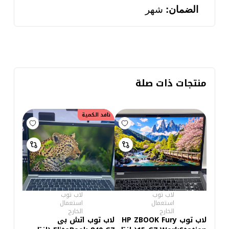
الضمان:
شهر
منتجات ذات صلة
نافد الكمية
لاب توب
لاب توب
استعمال
استعمال
الخارج
الخارج
لاب توب HP ZBOOK Fury
لاب توب اتش بى