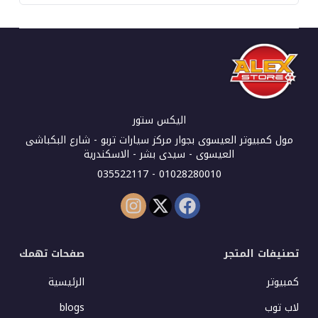
اليكس ستور
مول كمبيوتر العيسوى بجوار مركز سيارات تربو - شارع البكباشى
العيسوى - سيدى بشر - الاسكندرية
01028280010 - 035522117
تصنيفات المتجر
صفحات تهمك
كمبيوتر
الرئيسية
لاب توب
blogs