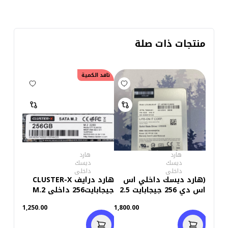
منتجات ذات صلة
نافد الكمية
هارد
هارد
ديسك
ديسك
داخلى
داخلى
(هارد ديسك داخلي اس
هارد درايف CLUSTER-X
اس دي 256 جيجابايت 2.5
جيجابايت256 داخلى M.2
بوصة (استعمال خارج
للكمبيوتر واللاب توب
1,250.00
1,800.00
(استعمال خارج)