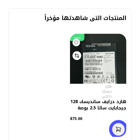
المنتجات التى شاهدتها مؤخراً
جديد
هارد
ديسك
داخلى
هارد درايف سانديسك 128
جيجابايت ساتا 2.5 بوصة
داخلي SSD (استعمال
875.00
خارج)